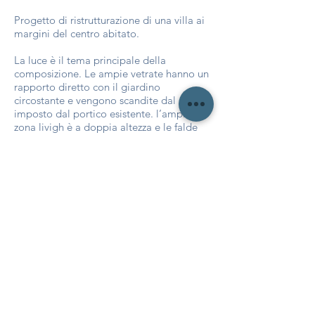
Progetto di ristrutturazione di una villa ai
margini del centro abitato.
La luce è il tema principale della
composizione. Le ampie vetrate hanno un
rapporto diretto con il giardino
circostante e vengono scandite dal ritmo
imposto dal portico esistente. l’ampia
zona livigh è a doppia altezza e le falde
della copertura sono state trasformate in
volumi pieni scomposti e deformati da
una linea continua di luce. La scala che
collega al piano superiore si sviluppa
intorno ad un pilastro esistente con
volumi in legno traslati tra di loro. Lo
stesso pilastro è stato ringrossato,
distorcendone la forma in una rotazione
dal basso verso l’alto. Questo ha
permesso di raccordare il sopracitato
elemento strutturale con i controsoffitti,
dando una continuità di movimento a
tutta la composizione.