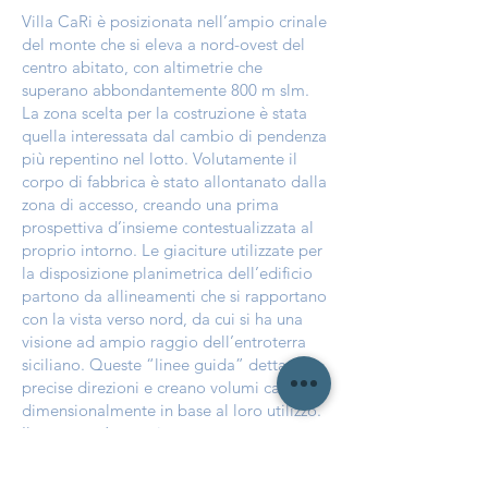
Villa CaRi è posizionata nell’ampio crinale
del monte che si eleva a nord-ovest del
centro abitato, con altimetrie che
superano abbondantemente 800 m slm.
La zona scelta per la costruzione è stata
quella interessata dal cambio di pendenza
più repentino nel lotto. Volutamente il
corpo di fabbrica è stato allontanato dalla
zona di accesso, creando una prima
prospettiva d’insieme contestualizzata al
proprio intorno. Le giaciture utilizzate per
la disposizione planimetrica dell’edificio
partono da allineamenti che si rapportano
con la vista verso nord, da cui si ha una
visione ad ampio raggio dell’entroterra
siciliano. Queste “linee guida” dettano
precise direzioni e creano volumi calibrati
dimensionalmente in base al loro utilizzo.
Il progetto è stato incentrato
immaginando un luogo da cui rapportarsi
continuamente con il territorio. I corpi